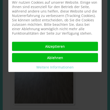
Wir nutzen Cookies auf unserer Website. Einige von
ihnen sind essenziell für den Betrieb der Seite,
während andere uns helfen, diese Website und die
Nutzererfahrung zu verbessern (Tracking Cookies).
Sie können selbst entscheiden, ob Sie die Cookies
zulassen möchten. Bitte beachten Sie, dass bei
einer Ablehnung womöglich nicht mehr alle
Funktionalitäten der Seite zur Verfügung stehen.
Akzeptieren
Ablehnen
Weitere Informationen