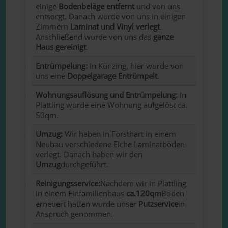
einige
Bodenb
eläge
entfernt
und von uns
entsorgt. Danach wurde von uns in einigen
Zimmern
Laminat und Vinyl verlegt
.
Anschließend wurde von uns das
ganze
Haus gereinigt
.
Entrümpelung:
In Künzing, hier wurde von
uns eine
Doppelgarage Entrümpelt
.
Wohnungsauflösung und Entrümpelung:
In
Plattling wurde eine
Wohnung aufgelöst
ca.
50qm.
Umzug:
Wir haben in Forsthart in einem
Neubau verschiedene Eiche Laminatböden
verlegt. Danach haben wir den
Umzug
durchgeführt.
Reinigungsservice:
Nachdem wir in Plattling
in einem Einfamilienhaus
ca.120qm
Böden
erneuert hatten wurde unser
Putzservice
in
Anspruch genommen.