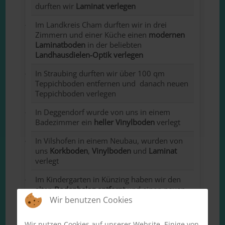
durften wir
Laminat verlegen
Im Landkreis Cham durften wir in drei
Zimmern und einer Küche einen
modernen
Laminatboden
in der beliebten
Landhausdielen-Optik verlegen
In Straubing durften wir über 100 qm
Teppichboden entfernen und danach neuen
Teppichboden verlegen
In Deggendorf wurde von uns in einem
Badezimmer ein
heller Vinylboden
verlegt
In Vilshofen in einem Neubau, wurden von
uns
Korkboden
,
Vinylboden
und
Laminat
verlegt
Im Kindergarten in Künzing haben wir den
alten
Bodenbelag entfernt
und einen neuen
Wir benutzen Cookies
Kunststoffboden
verlegt
In Hengersberg wurden von uns ca. 80 qm
Wir nutzen Cookies auf unserer Website. Einige von