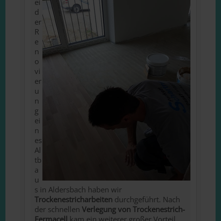
ei
d
er
R
e
n
o
vi
er
u
n
g
ei
n
es
Al
tb
a
u
s in Aldersbach haben wir
Trockenestricharbeiten
durchgeführt. Nach
der schnellen
Verlegung von Trockenestrich-
Fermacell
kam ein weiterer großer Vorteil